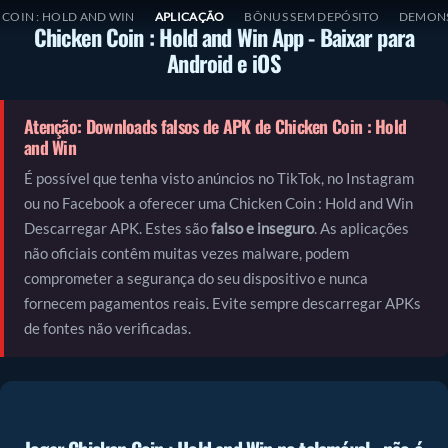
Saltar
I
 COIN : HOLD AND WIN
APLICAÇÃO
BÔNUS SEM DEPÓSITO
DEMON
Chicken Coin : Hold and Win
App - Baixar para
para
n
Android e iOS
o
í
conteúdo
c
i
Atenção: Downloads falsos de APK de
Chicken Coin : Hold
o
and Win
C
É possível que tenha visto anúncios no TikTok, no Instagram
h
ou no Facebook a oferecer uma
Chicken Coin : Hold and Win
i
Descarregar APK. Estes são
falso e inseguro
. As aplicações
c
não oficiais contêm muitas vezes malware, podem
k
comprometer a segurança do seu dispositivo e nunca
e
fornecem pagamentos reais. Evite sempre descarregar APKs
n
de fontes não verificadas.
C
o
i
n
: