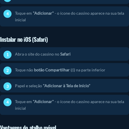
Toque em
"Adicionar"
- o ícone do cassino aparece na sua tela
inicial
Instalar no iOS (Safari)
Abra o site do cassino no
Safari
Toque não
botão Compartilhar
(⎙) na parte inferior
Papel e seleção
"Adicionar à Tela de Início"
Toque em
"Adicionar"
- o ícone do cassino aparece na sua tela
inicial
Vantagens do atalho móvel