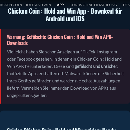
Zum
S
HICKEN COIN : HOLD AND WIN
APP
BONUS OHNE EINZAHLUNG
DE
Chicken Coin : Hold and Win
App - Download für
Inhalt
t
Android und iOS
springen
a
r
t
Warnung: Gefälschte
Chicken Coin : Hold and Win
APK-
s
Downloads
e
Vielleicht haben Sie schon Anzeigen auf TikTok, Instagram
i
oder Facebook gesehen, in denen ein
Chicken Coin : Hold and
t
Win
APK herunterladen. Diese sind
gefälscht und unsicher
.
e
Inoffizielle Apps enthalten oft Malware, können die Sicherheit
C
Ihres Geräts gefährden und werden nie echte Auszahlungen
h
liefern. Vermeiden Sie immer den Download von APKs aus
i
ungeprüften Quellen.
c
k
e
n
C