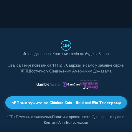
18+
Играј одговорно. Коцкање треба да буде забавно.
Овај сајт није повезан са
1ТП2Т
. Садржај је само у забавне сврхе.
🇺🇸 Доступно у Сједињеним Америчким Државама.
Придружите се Chicken Coin : Hold and Win Телеграму
1ТП1Т
Услови коришћења
Политика приватности
Одговорно коцкање
|
|
|
|
Контакт
Апп
Бонус кодови
|
|