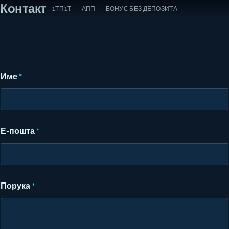
Контакт
Прескочи
1ТП1Т
АПП
БОНУС БЕЗ ДЕПОЗИТА
на
садржај
Име
*
Е-пошта
*
Порука
*