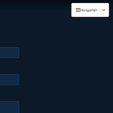
Hungarian
English
French
Spanish
German
Italian
Portuguese
Dutch
Polish
Greek
Korean
Romanian
Serbian