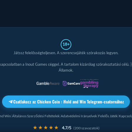
18+
Játssz felelősségteljesen. A szerencsejáték szórakozás legyen.
 kapcsolatban a
Inout Games
céggel. A tartalom kizárólag szórakoztatási célú. 
Államok.
Csatlakozz az Chicken Coin : Hold and Win Telegram-csatornához
and Win
Általános Szerződési Feltételek
Adatvédelmi Irányelvek
Felelős Játék
Kapcsol
|
|
|
|
★★★★★
4.7
/5
(
200
szavazatok)