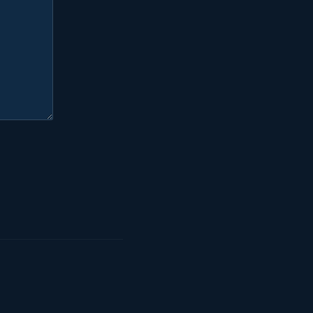
Slovak
Slovenian
Czech
Danish
Finnish
Norwegian