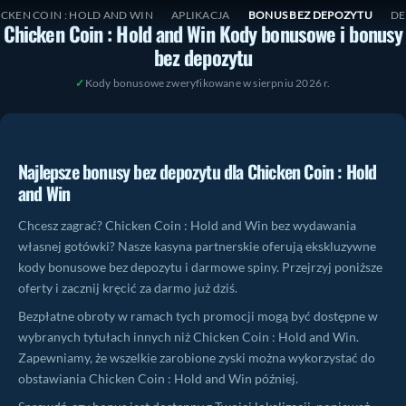
Przejdź
S
CKEN COIN : HOLD AND WIN
APLIKACJA
BONUS BEZ DEPOZYTU
D
Chicken Coin : Hold and Win
Kody bonusowe i bonusy
do
t
bez depozytu
treści
r
o
✓
Kody bonusowe zweryfikowane w sierpniu 2026 r.
n
a
g
Najlepsze bonusy bez depozytu dla
Chicken Coin : Hold
ł
and Win
ó
w
Chcesz zagrać?
Chicken Coin : Hold and Win
bez wydawania
n
własnej gotówki? Nasze kasyna partnerskie oferują ekskluzywne
a
kody bonusowe bez depozytu i darmowe spiny. Przejrzyj poniższe
K
oferty i zacznij kręcić za darmo już dziś.
o
Bezpłatne obroty w ramach tych promocji mogą być dostępne w
d
wybranych tytułach innych niż
Chicken Coin : Hold and Win
.
y
Zapewniamy, że wszelkie zarobione zyski można wykorzystać do
b
obstawiania
Chicken Coin : Hold and Win
później.
o