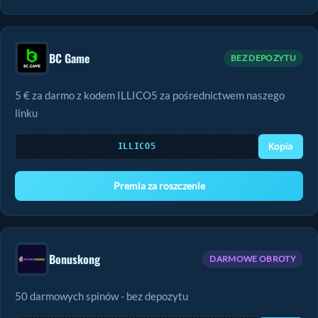
BC Game
BEZ DEPOZYTU
5 € za darmo z kodem ILLICO5 za pośrednictwem naszego
linku
Kopia
ILLICO5
Premia za roszczenie
Bonuskong
DARMOWE OBROTY
50 darmowych spinów - bez depozytu