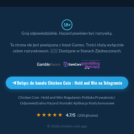
18+
Graj odpowiedzialnie. Hazard powinien być rozrywką.
Ta strona nie jest powiązana z
Inout Games
. Treści służą wyłącznie
celom rozrywkowym. 🇺🇸 Dostępne w Stanach Zjednoczonych.
Dołącz do kanału Chicken Coin : Hold and Win na Telegramie
Chicken Coin : Hold and Win
Regulamin
Polityka Prywatności
|
|
|
Odpowiedzialny Hazard
Kontakt
Aplikacja
Kody bonusowe
|
|
|
★★★★★
4.7
/5
(
200
głosów)
© 2026 chicken-coin.app