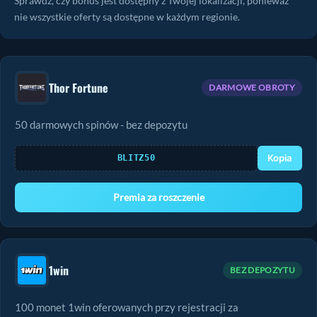
Sprawdź, czy bonus jest dostępny z Twojej lokalizacji, ponieważ
n
nie wszystkie oferty są dostępne w każdym regionie.
u
s
o
w
Thor Fortune
DARMOWE OBROTY
e
C
50 darmowych spinów - bez depozytu
h
i
Kopia
BLITZ50
c
k
Premia za roszczenie
e
n
C
o
1win
BEZ DEPOZYTU
i
n
100 monet 1win oferowanych przy rejestracji za
: